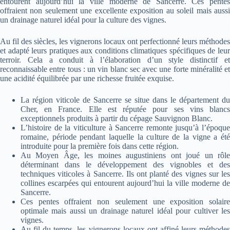
entourent aujourd’hui la ville moderne de Sancerre. Ces pentes
offraient non seulement une excellente exposition au soleil mais aussi
un drainage naturel idéal pour la culture des vignes.
Au fil des siècles, les vignerons locaux ont perfectionné leurs méthodes
et adapté leurs pratiques aux conditions climatiques spécifiques de leur
terroir. Cela a conduit à l’élaboration d’un style distinctif et
reconnaissable entre tous : un vin blanc sec avec une forte minéralité et
une acidité équilibrée par une richesse fruitée exquise.
La région viticole de Sancerre se situe dans le département du
Cher, en France. Elle est réputée pour ses vins blancs
exceptionnels produits à partir du cépage Sauvignon Blanc.
L’histoire de la viticulture à Sancerre remonte jusqu’à l’époque
romaine, période pendant laquelle la culture de la vigne a été
introduite pour la première fois dans cette région.
Au Moyen Âge, les moines augustiniens ont joué un rôle
déterminant dans le développement des vignobles et des
techniques viticoles à Sancerre. Ils ont planté des vignes sur les
collines escarpées qui entourent aujourd’hui la ville moderne de
Sancerre.
Ces pentes offraient non seulement une exposition solaire
optimale mais aussi un drainage naturel idéal pour cultiver les
vignes.
Au fil du temps, les vignerons locaux ont affiné leurs méthodes